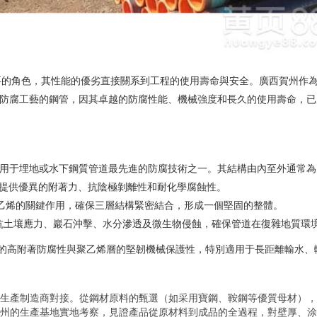
要的角色，其性能的優劣直接關系到工程的使用壽命與安全。廣西賀州作
E防腐工藝的鋼管，因其卓越的防腐性能、機械強度和長久的使用壽命，已
應用于埋地或水下鋼質管道最先進的防腐技術之一。其結構由內至外通常為
面，提供優異的附著力、抗陰極剝離性和耐化學腐蝕性。
聚乙烯的關鍵作用，確保三層結構緊密結合，形成一個堅固的整體。
，抵抗土壤應力、巖石沖擊、水分滲透及微生物侵蝕，確保管道在復雜地質環
涂層的高附著防腐性與聚乙烯層的堅韌機械保護性，特別適用于長距離輸水
生產制造商對接。從鋼材原料的甄選（如采用寶鋼、鞍鋼等優質母材），
州的生產基地實地考察，見證產品從原材料到成品的全過程，對壁厚、涂