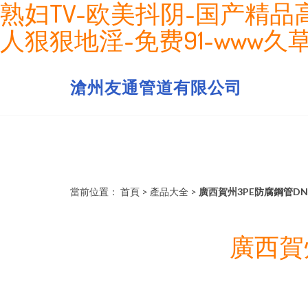
熟妇TV-欧美抖阴-国产精品高
人狠狠地淫-免费91-www久草
滄州友通管道有限公司
當前位置：
首頁
>
產品大全
>
廣西賀州3PE防腐鋼管D
廣西賀