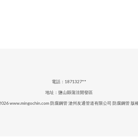
電話：1871327**
地址：鹽山縣蒲洼開發區
 2026
www.mingochin.com
防腐鋼管
滄州友通管道有限公司
防腐鋼管
版