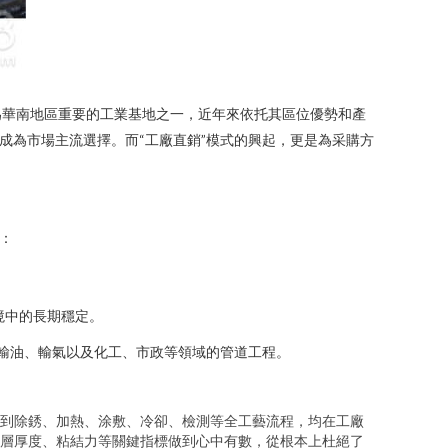
為華南地區重要的工業基地之一，近年來依托其區位優勢和產
成為市場主流選擇。而“工廠直銷”模式的興起，更是為采購方
：
境中的長期穩定。
、輸油、輸氣以及化工、市政等領域的管道工程。
到除銹、加熱、涂敷、冷卻、檢測等全工藝流程，均在工廠
層厚度、粘結力等關鍵指標做到心中有數，從根本上杜絕了