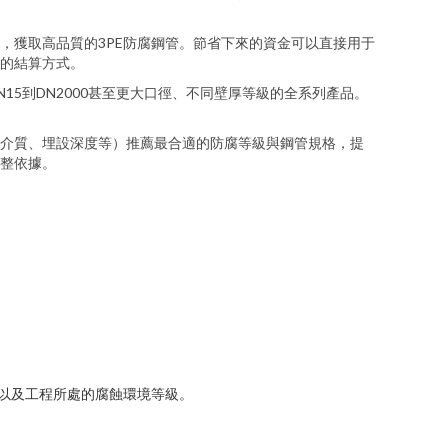
，獲取高品質的3PE防腐鋼管。節省下來的資金可以直接用于
的結算方式。
5到DN2000甚至更大口徑、不同壁厚等級的全系列產品。
介質、埋設深度等）推薦最合適的防腐等級與鋼管規格，提
整依據。
7）以及工程所處的腐蝕環境等級。