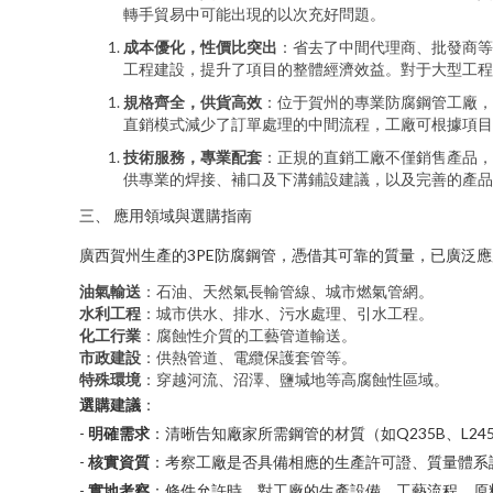
轉手貿易中可能出現的以次充好問題。
成本優化，性價比突出
：省去了中間代理商、批發商等
工程建設，提升了項目的整體經濟效益。對于大型工程
規格齊全，供貨高效
：位于賀州的專業防腐鋼管工廠，
直銷模式減少了訂單處理的中間流程，工廠可根據項目
技術服務，專業配套
：正規的直銷工廠不僅銷售產品，
供專業的焊接、補口及下溝鋪設建議，以及完善的產品
三、 應用領域與選購指南
廣西賀州生產的3PE防腐鋼管，憑借其可靠的質量，已廣泛
油氣輸送
：石油、天然氣長輸管線、城市燃氣管網。
水利工程
：城市供水、排水、污水處理、引水工程。
化工行業
：腐蝕性介質的工藝管道輸送。
市政建設
：供熱管道、電纜保護套管等。
特殊環境
：穿越河流、沼澤、鹽堿地等高腐蝕性區域。
選購建議
：
-
明確需求
：清晰告知廠家所需鋼管的材質（如Q235B、L24
-
核實資質
：考察工廠是否具備相應的生產許可證、質量體系
-
實地考察
：條件允許時，對工廠的生產設備、工藝流程、原