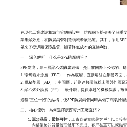
在現代工業建設和城市管網鋪設中，防腐鋼管扮演著至關重
業集聚效應，在防腐鋼管制造領域發展迅速。其中，采用3P
帶來了從源頭保障品質、顯著降低成本的直接利好。
一、 深入解析：什么是3PE防腐鋼管？
3PE防腐，即三層聚乙烯防腐結構，是目前國際上公認的、
1. 環氧粉末涂層（FBE）：作為底層，直接熔結在鋼管表
2. 膠粘劑層（AD）：中間層，起到連接環氧粉末層與外層
3. 聚乙烯外護層（PE）：最外層，提供卓越的機械保護
這種“三位一體”的結構，使3PE防腐鋼管同時具備了環氧
二、 核心優勢：為何選擇廣西賀州工廠直銷？
源頭品質，嚴格可控
：工廠直銷意味著客戶可以直接與
內部嚴格的質量管理體系下完成。客戶甚至可以親臨賀