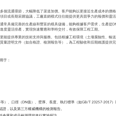
多個流通環節，大幅降低了渠道加價。客戶能夠以更接近生產成本的價格
項目或長期采購協議，工廠直銷模式往往能提供更具競爭力的報價和靈活
通常具備完善的生產線和豐富的模具儲備，能夠根據客戶需求，生產從DN1
進度靈活排產，實現快速響應和準時交付，有效保障工程工期。
更能提供專業的技術支持與服務。包括根據工程環境（土壤腐蝕性、輸送
質量證明文件（如合格證、檢測報告等），為工程驗收和后期維護提供完
應用于：
5等）、口徑（DN值）、壁厚、長度、執行標準（如GB/T 23257-201
認證，以及第三方權威機構的檢測報告。
料倉庫和成品檢測環節進行實地探訪。